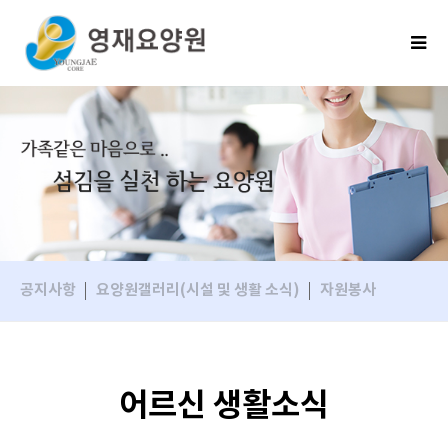
공지사항
요양원갤러리(시설 및 생활 소식)
자원봉사
어르신 생활소식