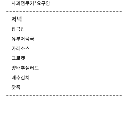
사과잼쿠키*요구얌
저녁
잡곡밥
유부어묵국
카레소스
크로켓
양배추샐러드
배추김치
잣죽