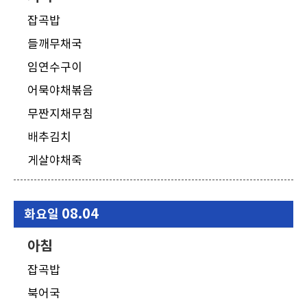
잡곡밥
들깨무채국
임연수구이
어묵야채볶음
무짠지채무침
배추김치
게살야채죽
08.04
화요일
아침
잡곡밥
북어국