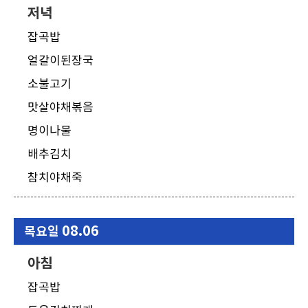
저녁
잡곡밥
얼갈이된장국
소불고기
맛살야채볶음
명이나물
배추김치
참치야채죽
08.06
목요일
아침
잡곡밥