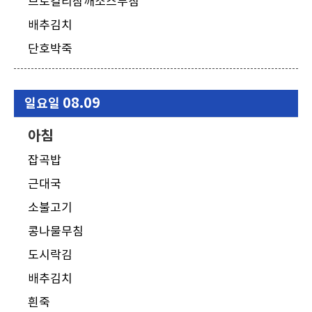
브로컬리참깨소스무침
배추김치
단호박죽
08.09
일요일
아침
잡곡밥
근대국
소불고기
콩나물무침
도시락김
배추김치
흰죽