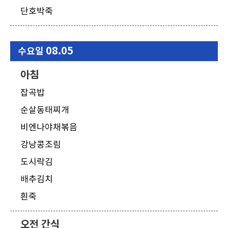
단호박죽
08.05
수요일
아침
잡곡밥
순살동태찌개
비엔나야채볶음
강낭콩조림
도시락김
배추김치
흰죽
오전 간식