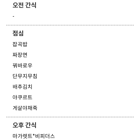
오전 간식
-
점심
잡곡밥
짜장면
꿔바로우
단무지무침
배추김치
야쿠르트
게살야채죽
오후 간식
마가렛트*비피더스