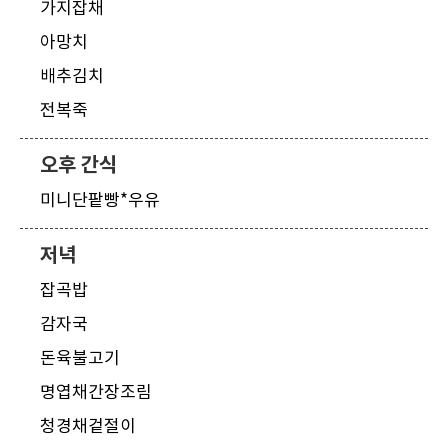
가지잡채
아망치
배추김치
전복죽
오후 간식
미니단팥빵*우유
저녁
잡곡밥
감자국
돈육불고기
명엽채간장조림
청경채겉절이