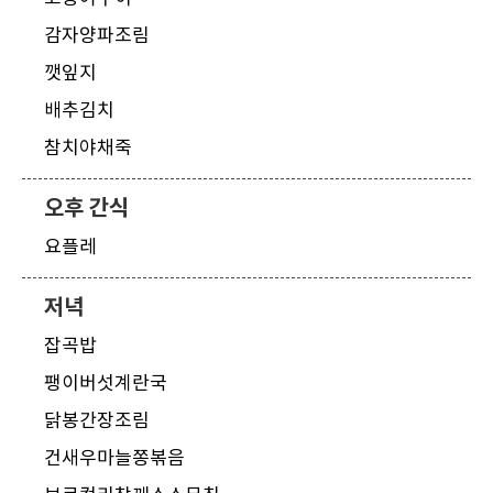
감자양파조림
깻잎지
배추김치
참치야채죽
오후 간식
요플레
저녁
잡곡밥
팽이버섯계란국
닭봉간장조림
건새우마늘쫑볶음