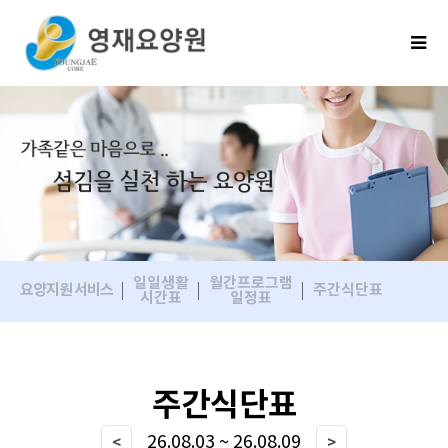
일일생활
월간프로그램
요양지원 서비스
주간식단표
시간표
일정표
주간식단표
26.08.03 ~ 26.08.09
<
>