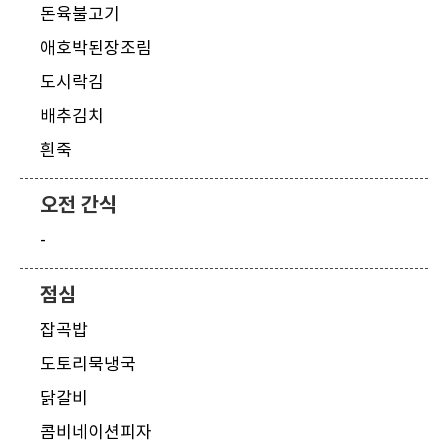
돈육불고기
애호박된장조림
도시락김
배추김치
흰죽
오전 간식
-
점심
잡곡밥
도토리묵냉국
닭갈비
콤비네이션피자