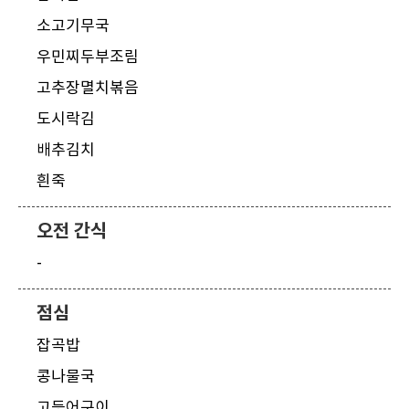
소고기무국
우민찌두부조림
고추장멸치볶음
도시락김
배추김치
흰죽
오전 간식
-
점심
잡곡밥
콩나물국
고등어구이