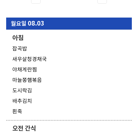
08.03
월요일
아침
잡곡밥
새우살청경채국
야채계란찜
마늘쫑햄볶음
도시락김
배추김치
흰죽
오전 간식