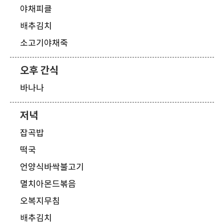
야채피클
배추김치
소고기야채죽
오후 간식
바나나
저녁
잡곡밥
떡국
언양식바싹불고기
멸치아몬드볶음
오복지무침
배추김치