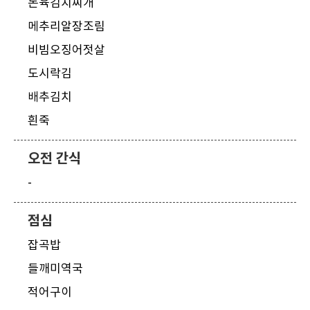
돈육김치찌개
메추리알장조림
비빔오징어젓살
도시락김
배추김치
흰죽
오전 간식
-
점심
잡곡밥
들깨미역국
적어구이