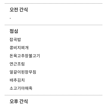
오전 간식
-
점심
잡곡밥
콩비지찌개
돈육고추장불고기
연근조림
얼갈이된장무침
배추김치
소고기야채죽
오후 간식