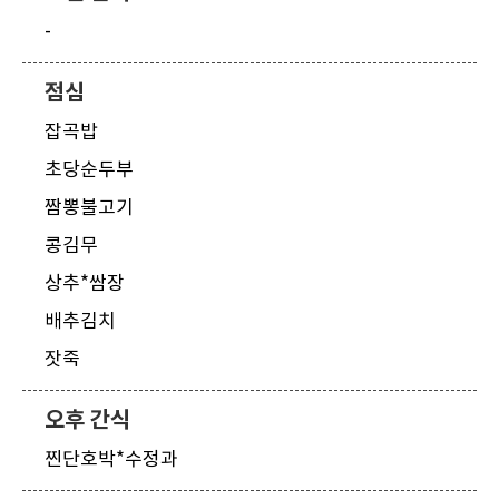
-
점심
잡곡밥
초당순두부
짬뽕불고기
콩김무
상추*쌈장
배추김치
잣죽
오후 간식
찐단호박*수정과