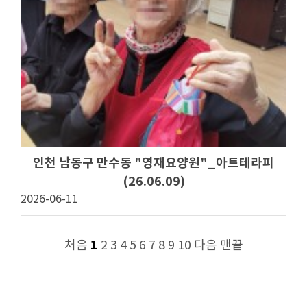
인천 남동구 만수동 "영재요양원"_아트테라피
(26.06.09)
2026-06-11
1
처음
2
3
4
5
6
7
8
9
10
다음
맨끝